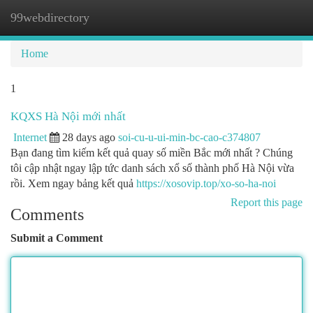
99webdirectory
Togg
navi
Home
1
KQXS Hà Nội mới nhất
Internet
28 days ago
soi-cu-u-ui-min-bc-cao-c374807
Bạn đang tìm kiếm kết quả quay số miền Bắc mới nhất ? Chúng
tôi cập nhật ngay lập tức danh sách xổ số thành phố Hà Nội vừa
rồi. Xem ngay bảng kết quả
https://xosovip.top/xo-so-ha-noi
Report this page
Comments
Submit a Comment