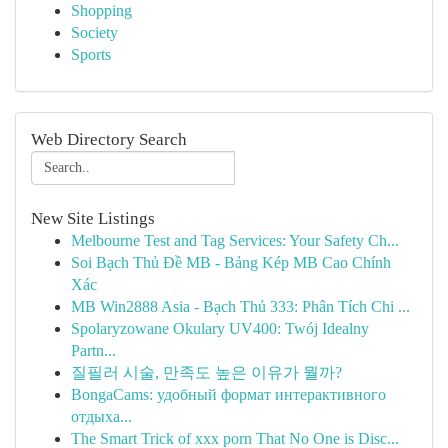
Shopping
Society
Sports
Web Directory Search
New Site Listings
Melbourne Test and Tag Services: Your Safety Ch...
Soi Bạch Thủ Đề MB - Bảng Kép MB Cao Chính
Xác
MB Win2888 Asia - Bạch Thủ 333: Phân Tích Chi ...
Spolaryzowane Okulary UV400: Twój Idealny
Partn...
질필러 시술, 만족도 높은 이유가 뭘까?
BongaCams: удобный формат интерактивного
отдыха...
The Smart Trick of xxx porn That No One is Disc...