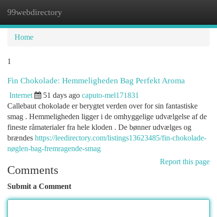
99webdirectory
Togg
navi
Home
1
Fin Chokolade: Hemmeligheden Bag Perfekt Aroma
Internet
51 days ago
caputo-mel171831
Callebaut chokolade er berygtet verden over for sin fantastiske
smag . Hemmeligheden ligger i de omhyggelige udvælgelse af de
fineste råmaterialer fra hele kloden . De bønner udvælges og
brændes
https://leedirectory.com/listings13623485/fin-chokolade-
nøglen-bag-fremragende-smag
Report this page
Comments
Submit a Comment