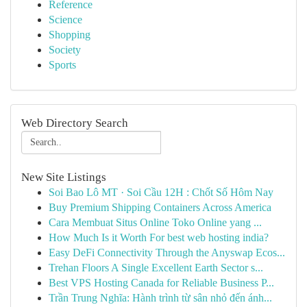
Reference
Science
Shopping
Society
Sports
Web Directory Search
New Site Listings
Soi Bao Lô MT · Soi Cầu 12H : Chốt Số Hôm Nay
Buy Premium Shipping Containers Across America
Cara Membuat Situs Online Toko Online yang ...
How Much Is it Worth For best web hosting india?
Easy DeFi Connectivity Through the Anyswap Ecos...
Trehan Floors A Single Excellent Earth Sector s...
Best VPS Hosting Canada for Reliable Business P...
Trần Trung Nghĩa: Hành trình từ sân nhỏ đến ánh...