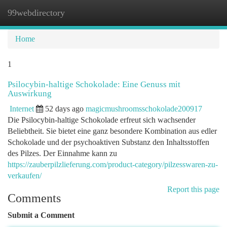
99webdirectory
Togg
navi
Home
1
Psilocybin-haltige Schokolade: Eine Genuss mit
Auswirkung
Internet
52 days ago
magicmushroomsschokolade200917
Die Psilocybin-haltige Schokolade erfreut sich wachsender
Beliebtheit. Sie bietet eine ganz besondere Kombination aus edler
Schokolade und der psychoaktiven Substanz den Inhaltsstoffen
des Pilzes. Der Einnahme kann zu
https://zauberpilzlieferung.com/product-category/pilzesswaren-zu-
verkaufen/
Report this page
Comments
Submit a Comment