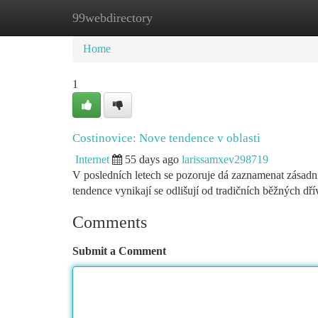
99webdirectory
Home
New Site Listings
Add Site
Ca
Home
1
Costinovice: Nove tendence v oblasti
Internet
55 days ago
larissamxev298719
V posledních letech se pozoruje dá zaznamenat zásadn
tendence vynikají se odlišují od tradičních běžných dří
Comments
Submit a Comment