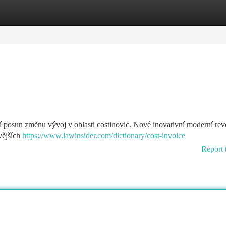
tegories
Register
Login
í posun změnu vývoj v oblasti costinovic. Nové inovativní moderní rev
vějších
https://www.lawinsider.com/dictionary/cost-invoice
Report 