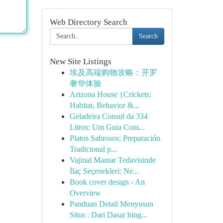
Web Directory Search
Search
New Site Listings
埃及高端购物攻略：开罗
奢华体验
Arizona House {Crickets:
Habitat, Behavior &...
Geladeira Consul da 334
Litros: Um Guia Com...
Platos Sabrosos: Preparación
Tradicional p...
Vajinal Mantar Tedavisinde
İlaç Seçenekleri: Ne...
Book cover design - An
Overview
Panduan Detail Menyusun
Situs : Dari Dasar hing...