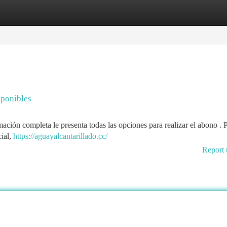
tegories
Register
Login
sponibles
mación completa le presenta todas las opciones para realizar el abono .
cial,
https://aguayalcantarillado.cc/
Report 