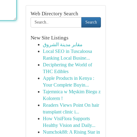
Web Directory Search
Search
New Site Listings
مقابر مدينة الشروق
Local SEO in Tuscaloosa
Ranking Local Busine...
Deciphering the World of
THC Edibles
Apple Products in Kenya :
Your Complete Buyin...
Tajemnica w Męskim Biegu z
Kolorem !
Readers Views Point On hair
transplant clinic i...
How VisiFlora Supports
Healthy Vision and Daily...
Numchok88: A Rising Star in