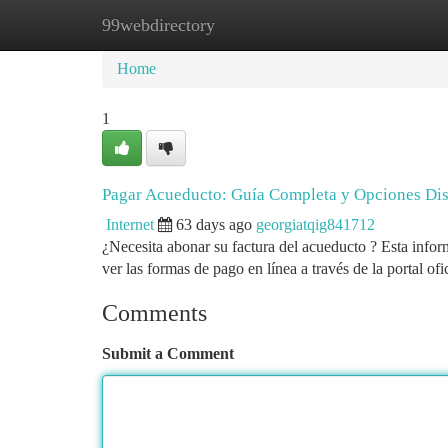
99webdirectory
Home
New Site Listings
Add Site
Ca
Home
1
Pagar Acueducto: Guía Completa y Opciones Di
Internet
63 days ago
georgiatqig841712
¿Necesita abonar su factura del acueducto ? Esta infor
ver las formas de pago en línea a través de la portal ofi
Comments
Submit a Comment