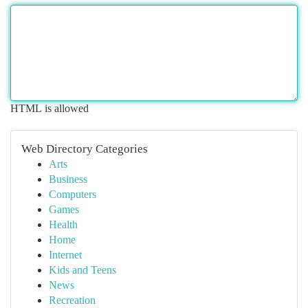
HTML is allowed
Web Directory Categories
Arts
Business
Computers
Games
Health
Home
Internet
Kids and Teens
News
Recreation