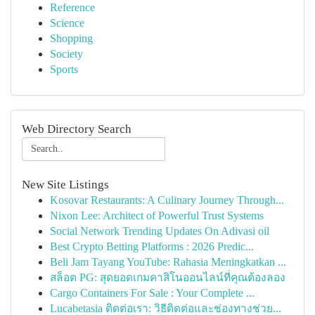
Reference
Science
Shopping
Society
Sports
Web Directory Search
New Site Listings
Kosovar Restaurants: A Culinary Journey Through...
Nixon Lee: Architect of Powerful Trust Systems
Social Network Trending Updates On Adivasi oil
Best Crypto Betting Platforms : 2026 Predic...
Beli Jam Tayang YouTube: Rahasia Meningkatkan ...
สล็อต PG: สุดยอดเกมคาสิโนออนไลน์ที่คุณต้องลอง
Cargo Containers For Sale : Your Complete ...
Lucabetasia ติดต่อเรา: วิธีติดต่อและช่องทางช่วย...