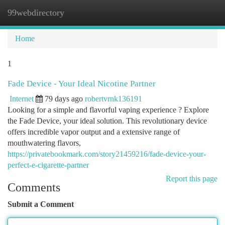
99webdirectory
Togg
navi
Home
1
Fade Device - Your Ideal Nicotine Partner
Internet
79 days ago
robertvrnk136191
Looking for a simple and flavorful vaping experience ? Explore
the Fade Device, your ideal solution. This revolutionary device
offers incredible vapor output and a extensive range of
mouthwatering flavors,
https://privatebookmark.com/story21459216/fade-device-your-
perfect-e-cigarette-partner
Report this page
Comments
Submit a Comment