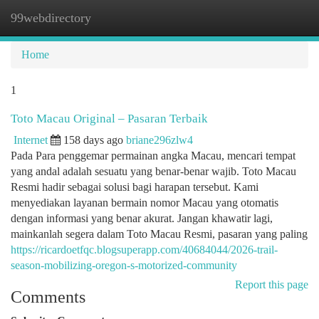
99webdirectory
Togg
navi
Home
1
Toto Macau Original – Pasaran Terbaik
Internet
158 days ago
briane296zlw4
Pada Para penggemar permainan angka Macau, mencari tempat
yang andal adalah sesuatu yang benar-benar wajib. Toto Macau
Resmi hadir sebagai solusi bagi harapan tersebut. Kami
menyediakan layanan bermain nomor Macau yang otomatis
dengan informasi yang benar akurat. Jangan khawatir lagi,
mainkanlah segera dalam Toto Macau Resmi, pasaran yang paling
https://ricardoetfqc.blogsuperapp.com/40684044/2026-trail-
season-mobilizing-oregon-s-motorized-community
Report this page
Comments