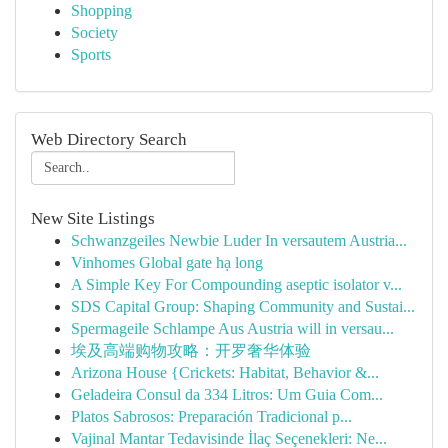
Shopping
Society
Sports
Web Directory Search
New Site Listings
Schwanzgeiles Newbie Luder In versautem Austria...
Vinhomes Global gate hạ long
A Simple Key For Compounding aseptic isolator v...
SDS Capital Group: Shaping Community and Sustai...
Spermageile Schlampe Aus Austria will in versau...
埃及高端购物攻略：开罗奢华体验
Arizona House {Crickets: Habitat, Behavior &...
Geladeira Consul da 334 Litros: Um Guia Com...
Platos Sabrosos: Preparación Tradicional p...
Vajinal Mantar Tedavisinde İlaç Seçenekleri: Ne...