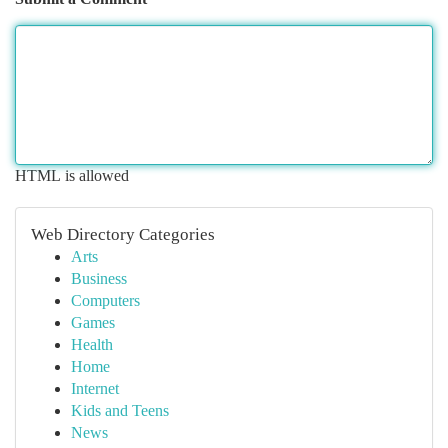
HTML is allowed
Web Directory Categories
Arts
Business
Computers
Games
Health
Home
Internet
Kids and Teens
News