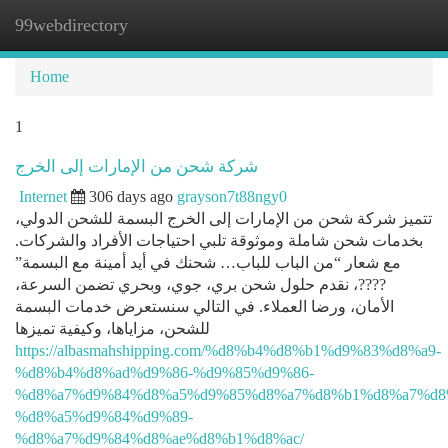
99webdirectory
Togg
navi
Home
1
شركة شحن من الإمارات إلى الخرج
Internet
306 days ago
grayson7t88ngy0
تتميز شركة شحن من الإمارات إلى الخرج البسمة للشحن الدولي،
بخدمات شحن شاملة وموثوقة تلبي احتياجات الأفراد والشركات.
مع شعار “من الباب للباب… شحنك في أيد أمينة مع البسمة”
????، نقدم حلول شحن بري، جوي، وبحري تضمن السرعة،
الأمان، ورضا العملاء. في التالي سنستعرض خدمات البسمة
للشحن، مزاياها، وكيفية تميزها
https://albasmahshipping.com/%d8%b4%d8%b1%d9%83%d8%a9-
%d8%b4%d8%ad%d9%86-%d9%85%d9%86-
%d8%a7%d9%84%d8%a5%d9%85%d8%a7%d8%b1%d8%a7%d8
%d8%a5%d9%84%d9%89-
%d8%a7%d9%84%d8%ae%d8%b1%d8%ac/