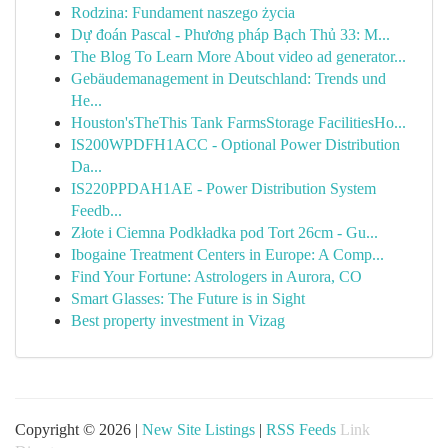
Rodzina: Fundament naszego życia
Dự đoán Pascal - Phương pháp Bạch Thủ 33: M...
The Blog To Learn More About video ad generator...
Gebäudemanagement in Deutschland: Trends und
He...
Houston'sTheThis Tank FarmsStorage FacilitiesHo...
IS200WPDFH1ACC - Optional Power Distribution
Da...
IS220PPDAH1AE - Power Distribution System
Feedb...
Złote i Ciemna Podkładka pod Tort 26cm - Gu...
Ibogaine Treatment Centers in Europe: A Comp...
Find Your Fortune: Astrologers in Aurora, CO
Smart Glasses: The Future is in Sight
Best property investment in Vizag
Copyright © 2026 |
New Site Listings
|
RSS Feeds
Link