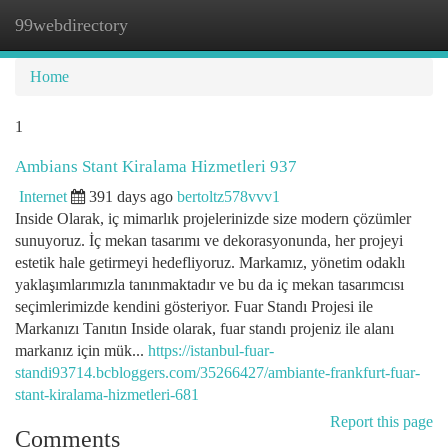
99webdirectory
Togg
navi
Home
1
Ambians Stant Kiralama Hizmetleri 937
Internet
391 days ago
bertoltz578vvv1
Inside Olarak, iç mimarlık projelerinizde size modern çözümler
sunuyoruz. İç mekan tasarımı ve dekorasyonunda, her projeyi
estetik hale getirmeyi hedefliyoruz. Markamız, yönetim odaklı
yaklaşımlarımızla tanınmaktadır ve bu da iç mekan tasarımcısı
seçimlerimizde kendini gösteriyor. Fuar Standı Projesi ile
Markanızı Tanıtın Inside olarak, fuar standı projeniz ile alanı
markanız için mük...
https://istanbul-fuar-
standi93714.bcbloggers.com/35266427/ambiante-frankfurt-fuar-
stant-kiralama-hizmetleri-681
Report this page
Comments